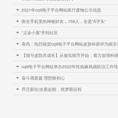
2021年cq9电子平台网站医疗废物公示信息

医生手机里的神秘好友，156人，全是“A字头”

“义诊小屋”开到社区

喜讯：热烈祝贺cq9电子平台网站皮肤科获评为南

【我与皮防共成长】从做实细节开始，着力加强科

cq9电子平台网站举办2022年性病麻风病防治工作

奋斗谱新篇 理想映初心

乔迁新址|全新起航，筑梦新征程
