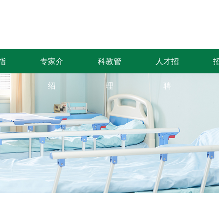
指
专家介
科教管
人才招
绍
理
聘