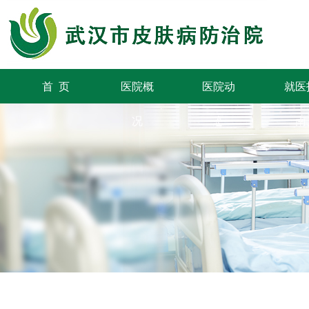
首 页
医院概
医院动
就医
况
态
南