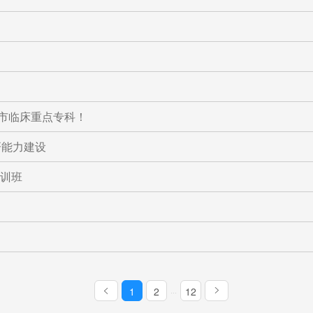
京市临床重点专科！
研能力建设
培训班
1
2
12
...