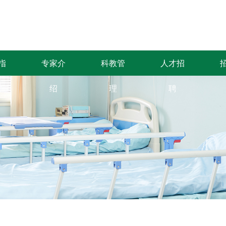
指
专家介
科教管
人才招
绍
理
聘