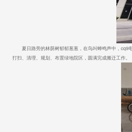
夏日路旁的林荫树郁郁葱葱，在鸟叫蝉鸣声中，cq
打扫、清理、规划、布置绿地院区，圆满完成搬迁工作。