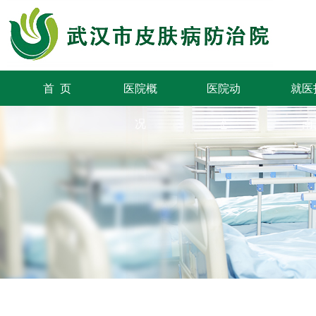
首 页
医院概
医院动
就医
况
态
南