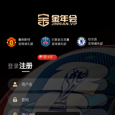
送
18
元
注册
登录