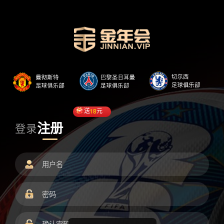
送
18
元
注册
登录