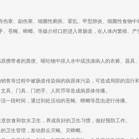
伤寒、副伤寒、细菌性痢疾、霍乱、甲型肺炎、细菌性食物中毒
手、苍蝇、蟑螂、等媒介经口腔进入胃肠道，在人体内繁殖、产
携带者的粪便、呕吐物中排入水中或洗涤病人的衣裤、器具、
销售等过程中被肠道传染病的病原体污染，可造成局部的流行
文具、门具、门把手、人民币等造成病原体传播。
活一段时间，通过到处活动的苍蝇、蟑螂等昆虫进行传播。
意饮食和饮水卫生，养成良好的卫生习惯，做好预防工作。
的卫生管理，发动群众灭蝇、灭蟑螂。