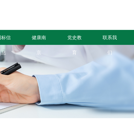
招标信
健康南
党史教
联系我
息
京
育
们