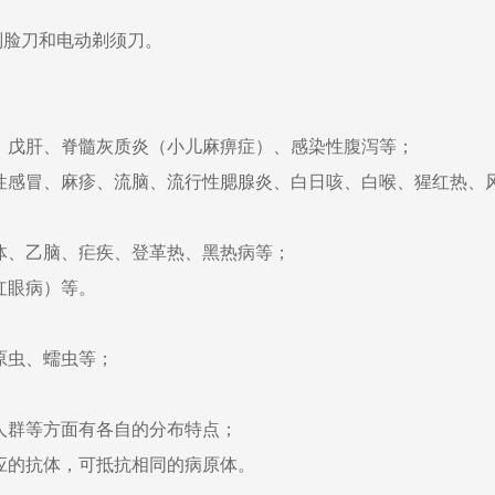
刮脸刀和电动剃须刀。
、戊肝、脊髓灰质炎（小儿麻痹症）、感染性腹泻等；
感冒、麻疹、流脑、流行性腮腺炎、白日咳、白喉、猩红热、
体、乙脑、疟疾、登革热、黑热病等；
红眼病）等。
原虫、蠕虫等；
人群等方面有各自的分布特点；
应的抗体，可抵抗相同的病原体。