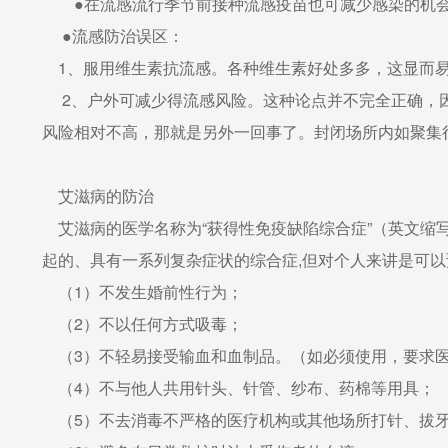
●在流感流行季节前接种流感疫苗也可减少感染的机会
●流感防治误区：
1、服用维生素抗流感。各种维生素好处多多，这显而易
2、户外可减少得流感风险。这种论点并不完全正确，因
风险相对不高，那就是另外一回事了。封闭场所内如聚集
艾滋病的防治
艾滋病的医学名称为“获得性免疫缺陷综合症”（英文缩写A
起的、具有一系列复杂症状的综合症,但对个人来讲是可
（1）不发生婚前性行为；
（2）不以任何方式吸毒；
（3）不轻易接受输血和血制品。（如必须使用，要求医
（4）不与他人共用针头、针管、纱布、药棉等用具；
（5）不去消毒不严格的医疗机构或其他场所打针、拔牙