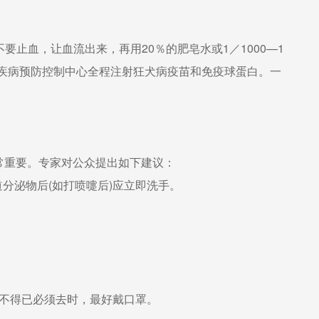
止血，让血流出来，再用20％的肥皂水或1／1000—1
到疾病预防控制中心全程注射狂犬病疫苗和免疫球蛋白。一
重要。专家对公众提出如下建议：
泌物后(如打喷嚏后)应立即洗手。
人。
不得已必须去时，最好戴口罩。