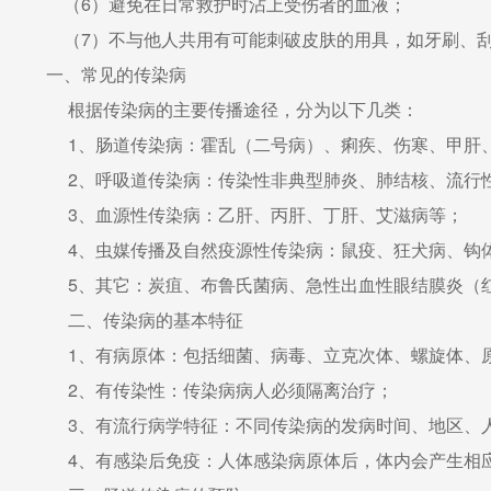
（6）避免在日常救护时沾上受伤者的血液；
（7）不与他人共用有可能刺破皮肤的用具，如牙刷、
一、常见的传染病
根据传染病的主要传播途径，分为以下几类：
1、肠道传染病：霍乱（二号病）、痢疾、伤寒、甲肝
2、呼吸道传染病：传染性非典型肺炎、肺结核、流行性
3、血源性传染病：乙肝、丙肝、丁肝、艾滋病等；
4、虫媒传播及自然疫源性传染病：鼠疫、狂犬病、钩
5、其它：炭疽、布鲁氏菌病、急性出血性眼结膜炎（
二、传染病的基本特征
1、有病原体：包括细菌、病毒、立克次体、螺旋体、
2、有传染性：传染病病人必须隔离治疗；
3、有流行病学特征：不同传染病的发病时间、地区、
4、有感染后免疫：人体感染病原体后，体内会产生相