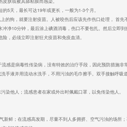
伤皮肤或被其舔粘膜而感染。
5天，最长可达19年或更长，一般为1-3个月。
的狗，就要注射疫苗。人被咬伤后应该先作伤口处理， 首先不要
量清水冲净10分钟，最后涂上碘酒消毒，伤口不要包扎。然后立即
危险，必须立即注射狂犬疫苗和免疫血清。
流感是病毒性传染病，没有特效的治疗手段，因此预防措施非常
手液并用流动水洗手，不用污浊的毛巾擦手。双手接触呼吸道分
沫污染他人；流感患者在家或外出时佩戴口罩，以免传染他
。
气新鲜；在流感高发期，尽量不到人多拥挤、空气污浊的场所；