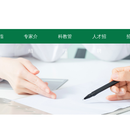
指
专家介
科教管
人才招
绍
理
聘