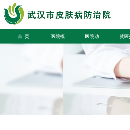
首 页
医院概
医院动
就医
况
态
南