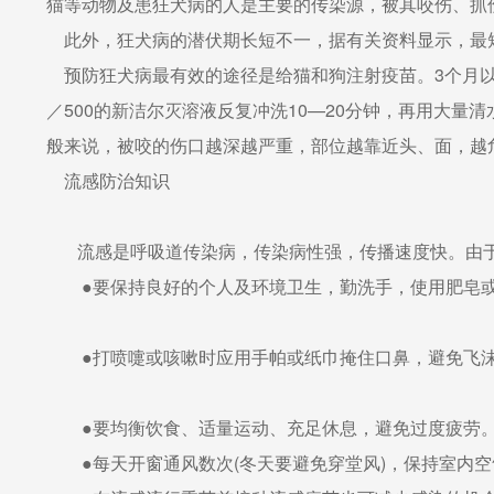
猫等动物及患狂犬病的人是主要的传染源，被其咬伤、抓
此外，狂犬病的潜伏期长短不一，据有关资料显示，最短的
预防狂犬病最有效的途径是给猫和狗注射疫苗。3个月以上
／500的新洁尔灭溶液反复冲洗10—20分钟，再用大
般来说，被咬的伤口越深越严重，部位越靠近头、面，越
流感防治知识
流感是呼吸道传染病，传染病性强，传播速度快。由于
●要保持良好的个人及环境卫生，勤洗手，使用肥皂或洗
●打喷嚏或咳嗽时应用手帕或纸巾掩住口鼻，避免飞
●要均衡饮食、适量运动、充足休息，避免过度疲劳
●每天开窗通风数次(冬天要避免穿堂风)，保持室内空