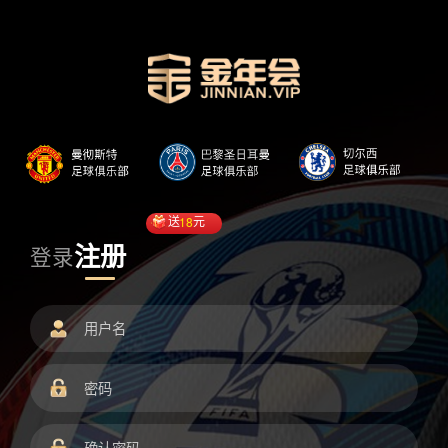
送
18
元
注册
登录